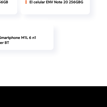
256GB
El celular ENV Note 20 256GBG
Smartphone M1L 6 n1
er BT