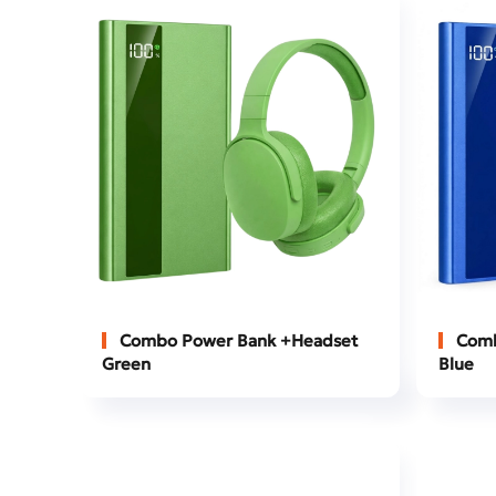
Combo Power Bank +Headset
Comb
Green
Blue