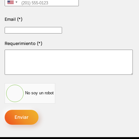
United
States
Email
(*)
+1
Requerimiento
(*)
No soy un robot
Enviar