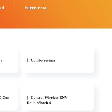
ud
Ferretería
ra
Combo resinas
0 Con
Control Wireless ENV
DoubleShock 4