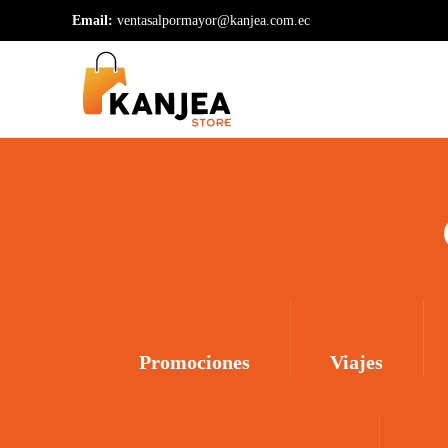
Email:
ventasalpormayor@kanjea.com.ec
Skip to main content
Promociones
Viajes