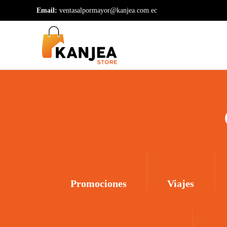
Email:
ventasalpormayor@kanjea.com.ec
Skip to main content
Promociones
Viajes