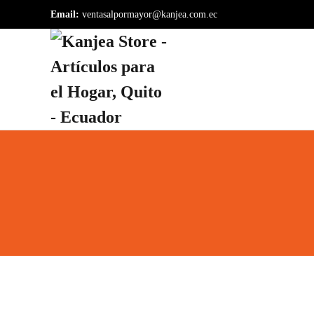
Email:
ventasalpormayor@kanjea.com.ec
Skip to main content