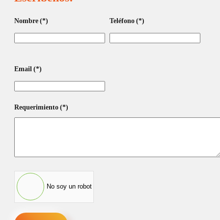
Nombre
(*)
Teléfono
(*)
Smart Watch ENV Pro XL
Email
(*)
ue
Requerimiento
(*)
Smartwatch Go Ebony
Green
No soy un robot