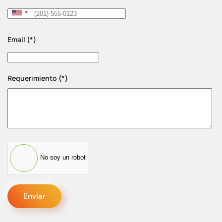
United
States
Email
(*)
+1
Requerimiento
(*)
No soy un robot
Enviar