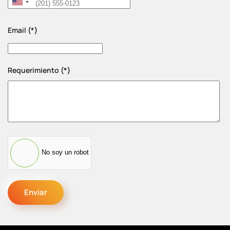
United
States
Email
(*)
+1
Requerimiento
(*)
No soy un robot
Enviar