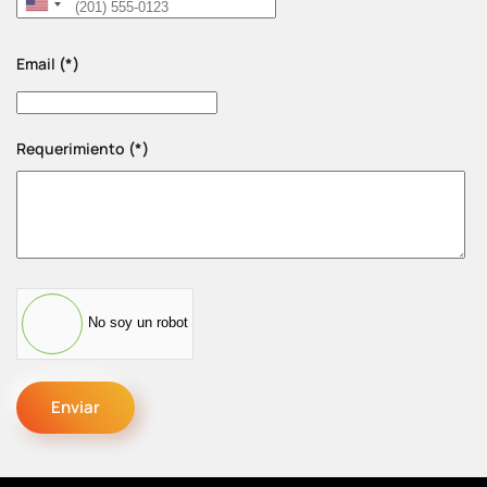
United
States
Email
(*)
+1
Requerimiento
(*)
No soy un robot
Enviar