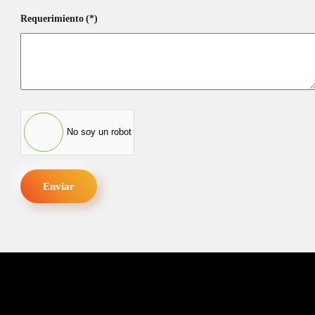
Requerimiento
(*)
Smartwatch Go Ebony
No soy un robot
Green
Enviar