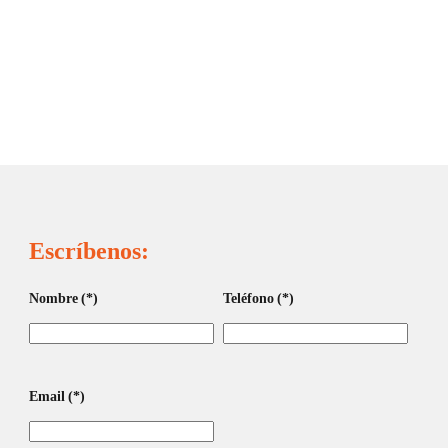
Escríbenos:
Nombre
(*)
Teléfono
(*)
Email
(*)
Smart Watch ENV Pro XL
ue