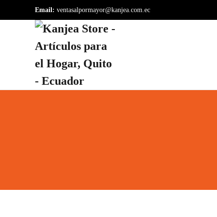
Email:
ventasalpormayor@kanjea.com.ec
Skip to main content