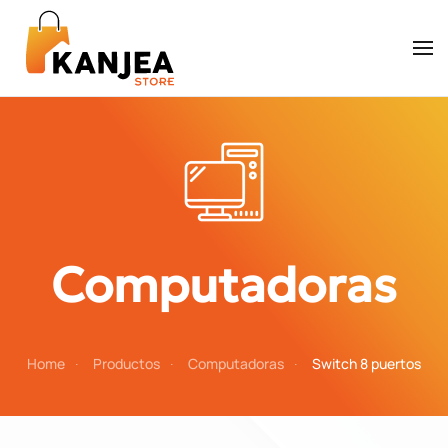
Skip to main content
Computadoras
Home
Productos
Computadoras
Switch 8 puertos