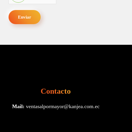
Enviar
Contacto
Mail:
ventasalpormayor@kanjea.com.ec