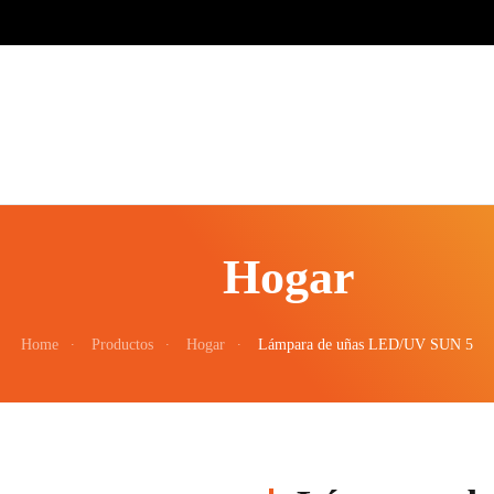
Hogar
Home
Productos
Hogar
Lámpara de uñas LED/UV SUN 5