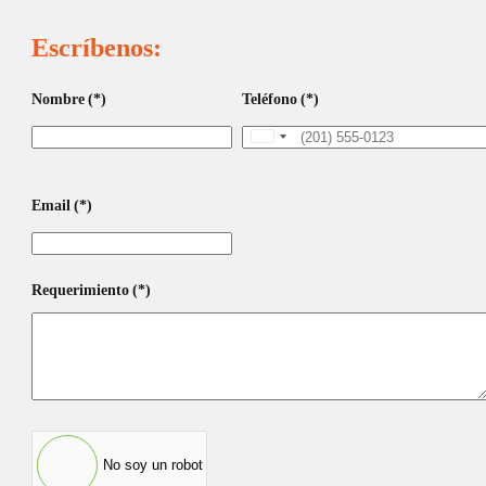
Escríbenos:
Nombre
(*)
Teléfono
(*)
United
States
+1
Smart Watch ENV Pro XL
Email
(*)
ue
Requerimiento
(*)
Smartwatch Go Ebony
Green
No soy un robot